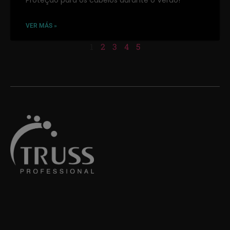
VER MÁS »
1
2
3
4
5