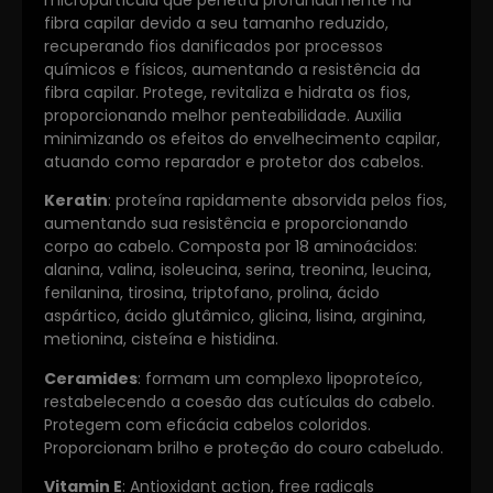
micropartícula que penetra profundamente na
fibra capilar devido a seu tamanho reduzido,
recuperando fios danificados por processos
químicos e físicos, aumentando a resistência da
fibra capilar. Protege, revitaliza e hidrata os fios,
proporcionando melhor penteabilidade. Auxilia
minimizando os efeitos do envelhecimento capilar,
atuando como reparador e protetor dos cabelos.
Keratin
: proteína rapidamente absorvida pelos fios,
aumentando sua resistência e proporcionando
corpo ao cabelo. Composta por 18 aminoácidos:
alanina, valina, isoleucina, serina, treonina, leucina,
fenilanina, tirosina, triptofano, prolina, ácido
aspártico, ácido glutâmico, glicina, lisina, arginina,
metionina, cisteína e histidina.
Ceramides
: formam um complexo lipoproteíco,
restabelecendo a coesão das cutículas do cabelo.
Protegem com eficácia cabelos coloridos.
Proporcionam brilho e proteção do couro cabeludo.
Vitamin E
: Antioxidant action, free radicals