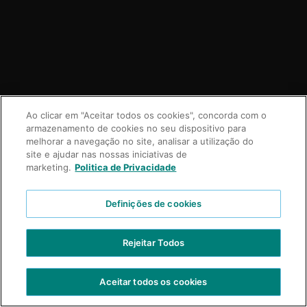
VIDEOS
Ao clicar em "Aceitar todos os cookies", concorda com o
CONTÁCTENOS
armazenamento de cookies no seu dispositivo para
melhorar a navegação no site, analisar a utilização do
TRABAJE CON NOSOTROS
site e ajudar nas nossas iniciativas de
marketing.
Politica de Privacidade
Definições de cookies
Copyright © 2021 Truss Professional | Todos los derechos reservados.
Desarrollo Prospecta Digital
Rejeitar Todos
Aceitar todos os cookies