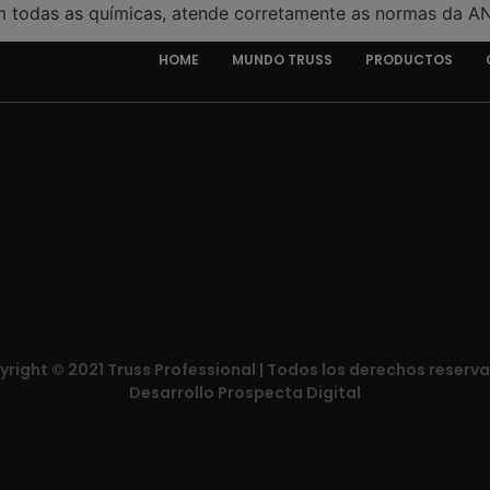
m todas as químicas, atende corretamente as normas da A
HOME
MUNDO TRUSS
PRODUCTOS
right © 2021 Truss Professional | Todos los derechos reserv
Desarrollo Prospecta Digital