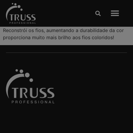
Clases y Espectácu
TRABAJE CON NOSOTRO
Reconstrói os fios, aumentando a durabilidade da cor
proporciona muito mais brilho aos fios coloridos!