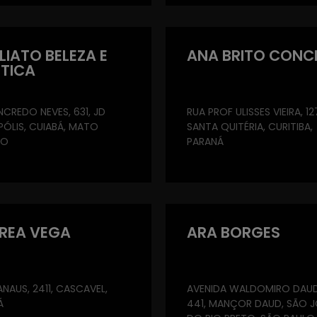
IATO BELEZA E
ANA BRITO CONC
ÉTICA
NCREDO NEVES, 631, JD
RUA PROF ULISSES VIEIRA, 127
ÓLIS, CUIABÁ, MATO
SANTA QUITÉRIA, CURITIBA,
SO
PARANÁ
REA VEGA
ARA BORGES
NAUS, 2411, CASCAVEL,
AVENIDA WALDOMIRO DAUD
Á
441, MANÇOR DAUD, SÃO J