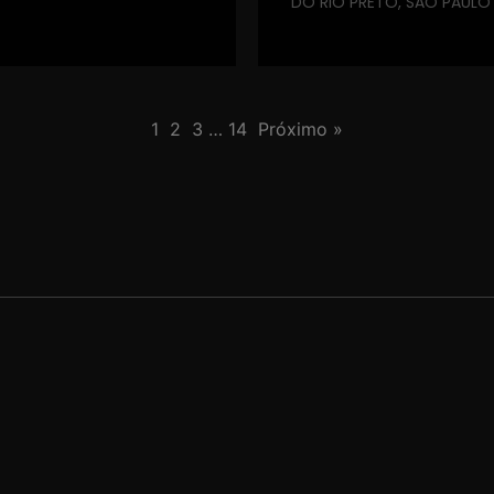
DO RIO PRETO, SÃO PAULO
1
2
3
…
14
Próximo »