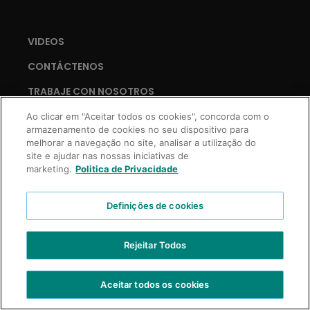
VIDEOS
CONTÁCTENOS
TRABAJE CON NOSOTROS
Ao clicar em "Aceitar todos os cookies", concorda com o
armazenamento de cookies no seu dispositivo para
melhorar a navegação no site, analisar a utilização do
Copyright © 2021 Truss Professional | Todos los derechos reservados.
site e ajudar nas nossas iniciativas de
Desarrollo Prospecta Digital
marketing.
Politica de Privacidade
Definições de cookies
Rejeitar Todos
Aceitar todos os cookies