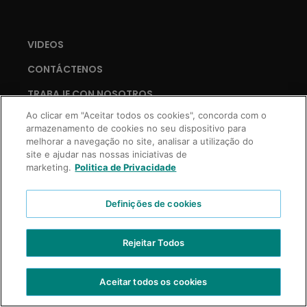
VIDEOS
CONTÁCTENOS
TRABAJE CON NOSOTROS
Ao clicar em "Aceitar todos os cookies", concorda com o
armazenamento de cookies no seu dispositivo para
melhorar a navegação no site, analisar a utilização do
site e ajudar nas nossas iniciativas de
Copyright © 2021 Truss Professional | Todos los derechos reservados.
marketing.
Politica de Privacidade
Desarrollo Prospecta Digital
Definições de cookies
Rejeitar Todos
Aceitar todos os cookies