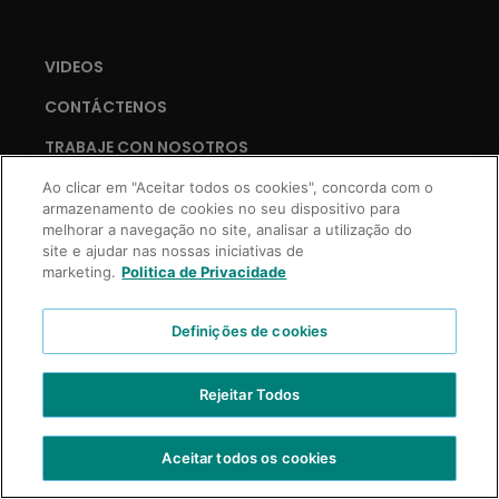
VIDEOS
CONTÁCTENOS
TRABAJE CON NOSOTROS
Ao clicar em "Aceitar todos os cookies", concorda com o
armazenamento de cookies no seu dispositivo para
melhorar a navegação no site, analisar a utilização do
Copyright © 2021 Truss Professional | Todos los derechos reservados.
site e ajudar nas nossas iniciativas de
Desarrollo Prospecta Digital
marketing.
Politica de Privacidade
Definições de cookies
Rejeitar Todos
Aceitar todos os cookies