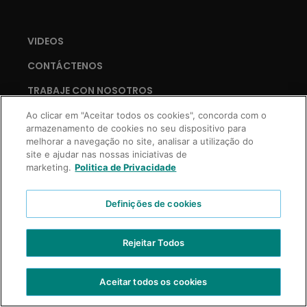
VIDEOS
CONTÁCTENOS
TRABAJE CON NOSOTROS
Ao clicar em "Aceitar todos os cookies", concorda com o
armazenamento de cookies no seu dispositivo para
melhorar a navegação no site, analisar a utilização do
Copyright © 2021 Truss Professional | Todos los derechos reservados.
site e ajudar nas nossas iniciativas de
Desarrollo Prospecta Digital
marketing.
Politica de Privacidade
Definições de cookies
Rejeitar Todos
Aceitar todos os cookies