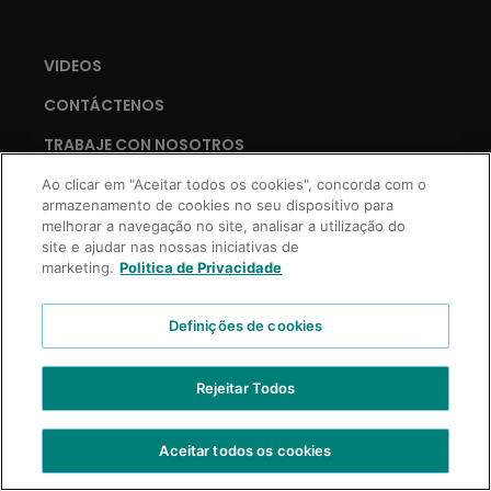
VIDEOS
CONTÁCTENOS
TRABAJE CON NOSOTROS
Ao clicar em "Aceitar todos os cookies", concorda com o
armazenamento de cookies no seu dispositivo para
melhorar a navegação no site, analisar a utilização do
Copyright © 2021 Truss Professional | Todos los derechos reservados.
site e ajudar nas nossas iniciativas de
Desarrollo Prospecta Digital
marketing.
Politica de Privacidade
Definições de cookies
Rejeitar Todos
Aceitar todos os cookies