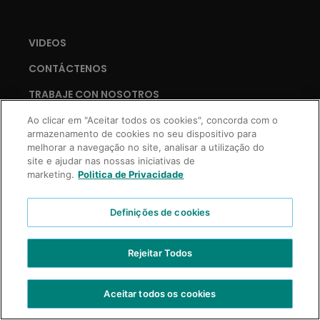
VIDEOS
CONTÁCTENOS
TRABAJE CON NOSOTROS
Ao clicar em "Aceitar todos os cookies", concorda com o
armazenamento de cookies no seu dispositivo para
melhorar a navegação no site, analisar a utilização do
Copyright © 2021 Truss Professional | Todos los derechos reservados.
site e ajudar nas nossas iniciativas de
Desarrollo Prospecta Digital
marketing.
Politica de Privacidade
Definições de cookies
Rejeitar Todos
Aceitar todos os cookies