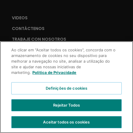
VIDEOS
CONTÁCTENOS
TRABAJE CON NOSOTROS
Ao clicar em "Aceitar todos os cookies", concorda com o
armazenamento de cookies no seu dispositivo para
melhorar a navegação no site, analisar a utilização do
Copyright © 2021 Truss Professional | Todos los derechos reservados.
site e ajudar nas nossas iniciativas de
Desarrollo Prospecta Digital
marketing.
Politica de Privacidade
Definições de cookies
Rejeitar Todos
Aceitar todos os cookies