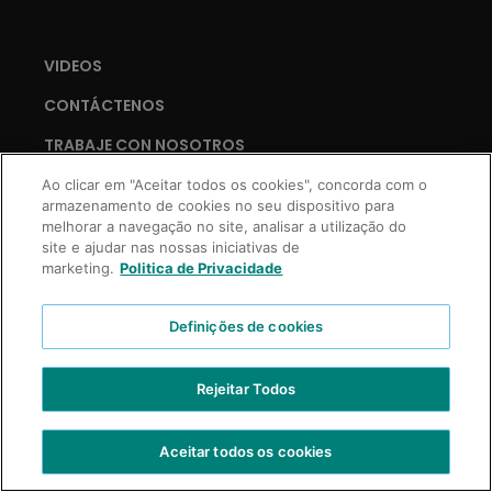
VIDEOS
CONTÁCTENOS
TRABAJE CON NOSOTROS
Ao clicar em "Aceitar todos os cookies", concorda com o
armazenamento de cookies no seu dispositivo para
melhorar a navegação no site, analisar a utilização do
Copyright © 2021 Truss Professional | Todos los derechos reservados.
site e ajudar nas nossas iniciativas de
Desarrollo Prospecta Digital
marketing.
Politica de Privacidade
Definições de cookies
Rejeitar Todos
Aceitar todos os cookies