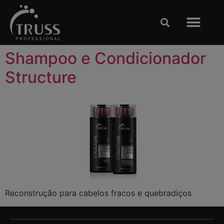
Clases y Espectácu
TRABAJE CON NOSOTRO
Shampoo e Condicionador
Structure
Reconstrução para cabelos fracos e quebradiços