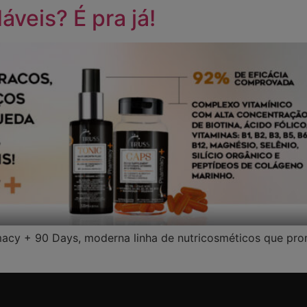
áveis? É pra já!
HOME
MUNDO TRUSS
PRODUCTOS
acy + 90 Days, moderna linha de nutricosméticos que pro