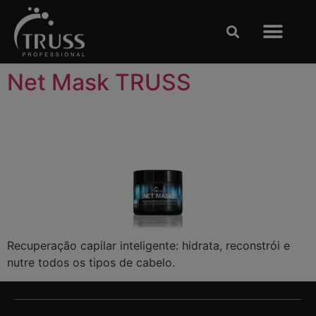
Clases y Espectácu
TRABAJE CON NOSOTRO
Net Mask TRUSS
Recuperação capilar inteligente: hidrata, reconstrói e
nutre todos os tipos de cabelo.