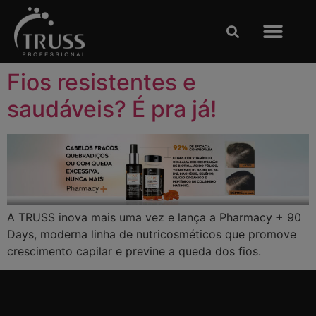
Clases y Espectácu
TRABAJE CON NOSOTRO
Fios resistentes e
saudáveis? É pra já!
A TRUSS inova mais uma vez e lança a Pharmacy + 90
Days, moderna linha de nutricosméticos que promove
crescimento capilar e previne a queda dos fios.