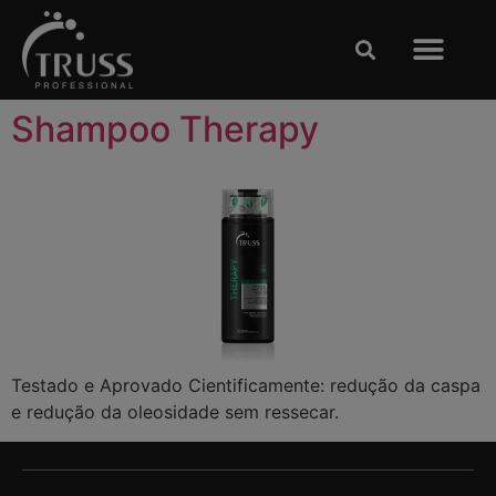
Clases y Espectácu
TRABAJE CON NOSOTRO
Shampoo Therapy
Testado e Aprovado Cientificamente: redução da caspa
e redução da oleosidade sem ressecar.