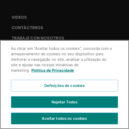
VIDEOS
CONTÁCTENOS
TRABAJE CON NOSOTROS
Ao clicar em "Aceitar todos os cookies", concorda com o
armazenamento de cookies no seu dispositivo para
melhorar a navegação no site, analisar a utilização do
Copyright © 2021 Truss Professional | Todos los derechos reservados.
site e ajudar nas nossas iniciativas de
Desarrollo Prospecta Digital
marketing.
Politica de Privacidade
Definições de cookies
Rejeitar Todos
Aceitar todos os cookies