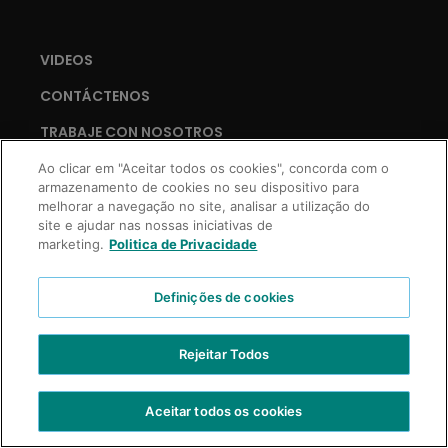
VIDEOS
CONTÁCTENOS
TRABAJE CON NOSOTROS
Ao clicar em "Aceitar todos os cookies", concorda com o
armazenamento de cookies no seu dispositivo para
melhorar a navegação no site, analisar a utilização do
Copyright © 2021 Truss Professional | Todos los derechos reservados.
site e ajudar nas nossas iniciativas de
Desarrollo Prospecta Digital
marketing.
Politica de Privacidade
Definições de cookies
Rejeitar Todos
Aceitar todos os cookies